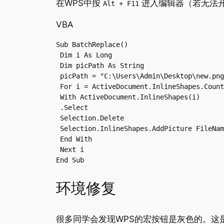
在WPS中按
进入编辑器（若无法
Alt + F11
VBA
Sub BatchReplace()

 Dim i As Long

 Dim picPath As String

 picPath = "C:\Users\Admin\Desktop\new.p
 For i = ActiveDocument.InlineShapes.Count
 With ActiveDocument.InlineShapes(i)

 .Select

 Selection.Delete

 Selection.InlineShapes.AddPicture FileNam
 End With

 Next i

环境修复
很多同学会发现WPS的宏按钮是灰色的。这