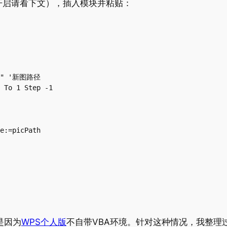
开启请看下文），插入模块并粘贴：
ng" '新图路径

 To 1 Step -1

e:=picPath

是因为
WPS个人版
不自带VBA环境。针对这种情况，我整