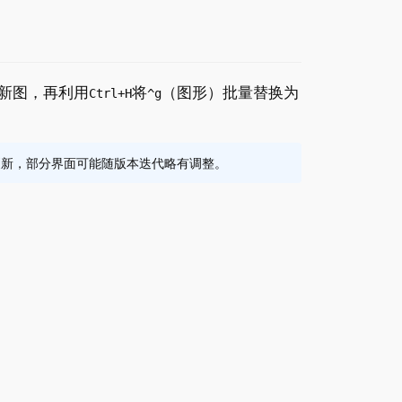
新图，再利用
将
（图形）批量替换为
Ctrl+H
^g
软件持续更新，部分界面可能随版本迭代略有调整。