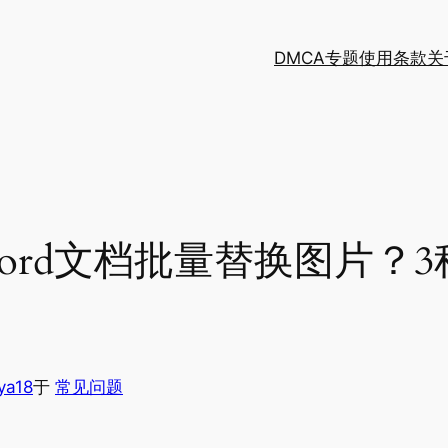
DMCA
专题
使用条款
关
ord文档批量替换图片？
ya18
于
常见问题