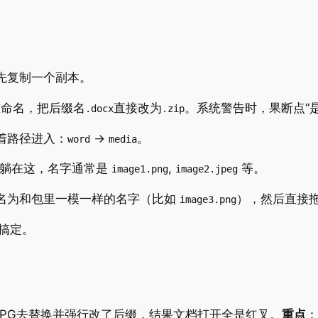
先复制一个副本。
重命名，把后缀名
直接改为
。系统警告时，果断点“是
.docx
.zip
着路径进入：
->
。
word
media
都躺在这，名字通常是
,
等。
image1.png
image2.jpeg
名为和包里一模一样的名字（比如
），然后直接
image3.png
搞定。
JPG去替换并强行改了后缀，结果文档打开全是红叉。
重点
：