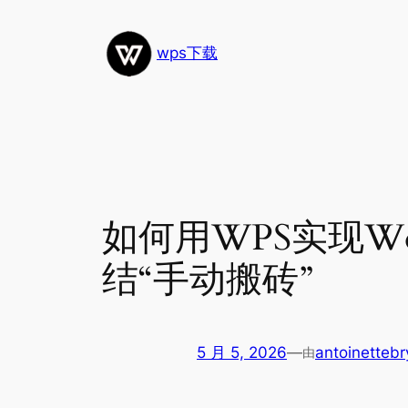
跳
至
wps下载
内
容
如何用WPS实现W
结“手动搬砖”
5 月 5, 2026
—
antoinettebr
由