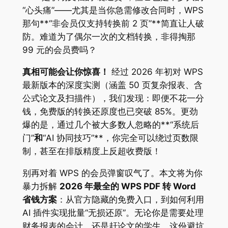
“心头痛”——尤其是当你急需修改合同时，WPS
那句**“非会员仅支持转换前 2 页”**简直让人破
防。难道为了偶尔一次的文档转换，非得掏那
99 元的会员费吗？
真相可能会让你惊喜！
经过 2026 年初对 WPS
最新版本的深度实测（涵盖 50 页复杂报表、含
公式论文及扫描件），我们发现：即便不花一分
钱，免费版的转换还原度也已突破 85%。更劲
爆的是，通过几个被大多数人忽略的**“系统后
门”
和
“AI 协同技巧”**，你完全可以绕过页数限
制，甚至在排版精度上反超收费版！
别再对着 WPS 的会员弹窗叹气了。本文将为你
暴力拆解
2026 年最全的 WPS PDF 转 Word
省钱方案
：从官方隐藏的免费入口，到如何利用
AI 插件实现批量“无损还原”。无论你是需要处理
财务报表的会计，还是赶论文的学生，这份避坑