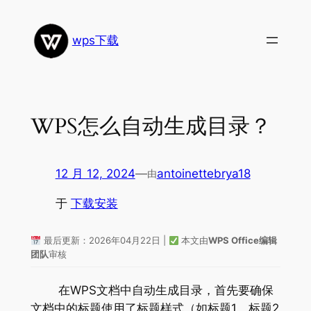
跳
至
wps下载
内
容
WPS怎么自动生成目录？
12 月 12, 2024
—
antoinettebrya18
由
于
下载安装
最后更新：2026年04月22日 |
本文由
WPS Office编辑
团队
审核
在WPS文档中自动生成目录，首先要确保
文档中的标题使用了标题样式（如标题1、标题2