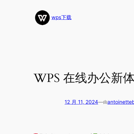
跳
至
wps下载
内
容
WPS 在线办公新
12 月 11, 2024
—
antoinette
由