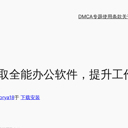
DMCA
专题
使用条款
关
获取全能办公软件，提升工
brya18
于
下载安装