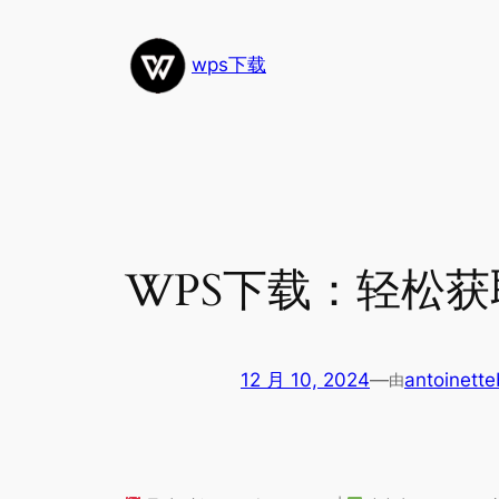
跳
至
wps下载
内
容
WPS下载：轻松
12 月 10, 2024
—
antoinette
由