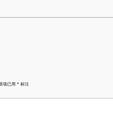
填项已用
*
标注