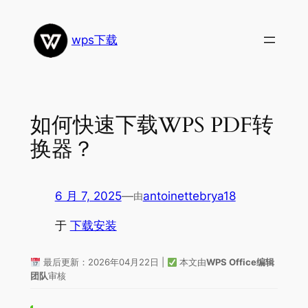
跳
至
wps下载
内
容
如何快速下载WPS PDF转
换器？
6 月 7, 2025
—
antoinettebrya18
由
于
下载安装
最后更新：2026年04月22日 |
本文由
WPS Office编辑
团队
审核