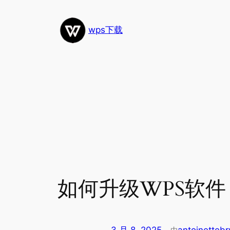
跳
至
wps下载
内
容
如何升级WPS软件
由