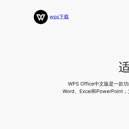
跳
至
wps下载
内
容
WPS Office中文版
Word、Excel和Power